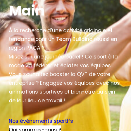
Main
À la recherche d’une activité originale et
tendance pour un Team Building réussi en
région PACA ?
Misez sur une journée padel ! Ce sport à la
mode va fédérer et éclater vos équipes…
Vous souhaitez booster la QVT de votre
entreprise ? Engagez vos équipes avec nos
animations sportives et bien-être au sein
de leur lieu de travail !
Nos événements sportifs
Qui sommes-nous ?