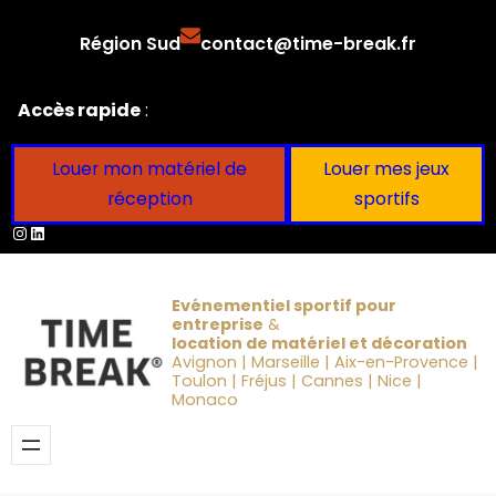
Aller
Région Sud
contact@time-break.fr
au
contenu
Accès rapide
:
Louer mon matériel de
Louer mes jeux
réception
sportifs
Instagram
LinkedIn
Evénementiel sportif pour
entreprise
&
location de matériel et décoration
Avignon | Marseille | Aix-en-Provence |
Toulon | Fréjus | Cannes | Nice |
Monaco
Obtenir un devis