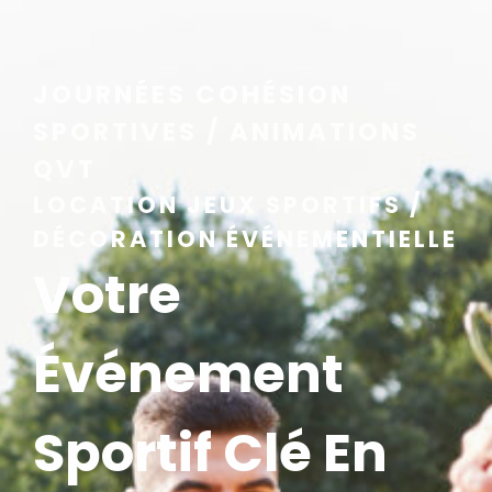
JOURNÉES COHÉSION
SPORTIVES / ANIMATIONS
QVT
LOCATION JEUX SPORTIFS /
DÉCORATION ÉVÉNEMENTIELLE
Votre
Événement
Sportif Clé En