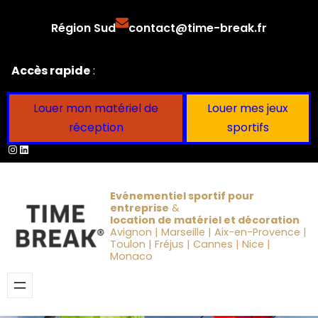
Aller
Région Sud
contact@time-break.fr
au
contenu
Accès rapide
:
Louer mon matériel de
Louer mes jeux
réception
sportifs
Instagram
LinkedIn
Evénementiel sportif pour
entreprise
&
location de matériel et décoration
Avignon | Marseille | Aix-en-Provence |
Toulon | Fréjus | Cannes | Nice |
Monaco
Obtenir un devis