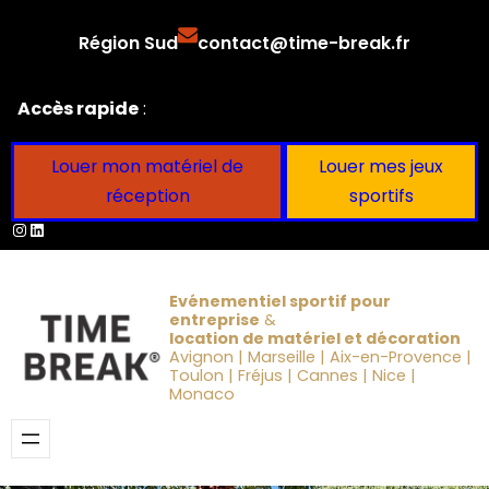
Aller
Région Sud
contact@time-break.fr
au
contenu
Accès rapide
:
Louer mon matériel de
Louer mes jeux
réception
sportifs
Instagram
LinkedIn
Evénementiel sportif pour
entreprise
&
location de matériel et décoration
Avignon | Marseille | Aix-en-Provence |
Toulon | Fréjus | Cannes | Nice |
Monaco
Obtenir un devis