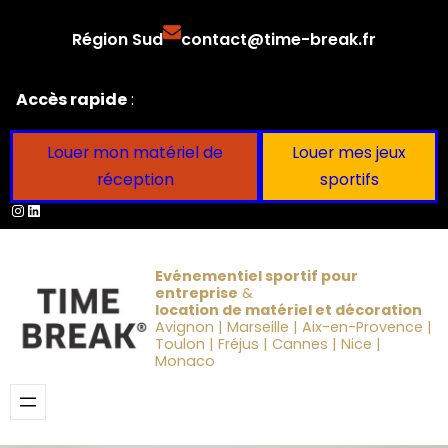
Aller
Région Sud
contact@time-break.fr
au
contenu
Accès rapide
:
Louer mon matériel de
Louer mes jeux
réception
sportifs
Instagram
LinkedIn
Evénementiel sportif pour
entreprise
&
location de matériel et décoration
Avignon | Marseille | Aix-en-Provence |
Toulon | Fréjus | Cannes | Nice |
Monaco
Obtenir un devis