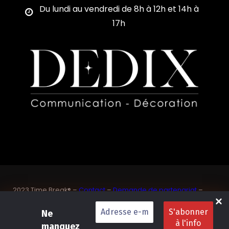
Du lundi au vendredi de 8h à 12h et 14h à
17h
2023 Time Break® –
Contact
–
Demande de partenariat
–
Sponsoriser un joueur de padel français
SASU Dedix Communication – 87 rue de Mireille – 83 150
Ne
Bandol – Var
manquez