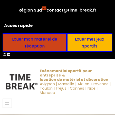
Aller
Région Sud
contact@time-break.fr
au
contenu
Accès rapide
:
Louer mon matériel de
Louer mes jeux
réception
sportifs
Instagram
LinkedIn
Evénementiel sportif pour
entreprise
&
location de matériel et décoration
Avignon | Marseille | Aix-en-Provence |
Toulon | Fréjus | Cannes | Nice |
Monaco
Obtenir un devis