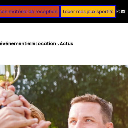
Inst
Lin
mon matériel de réception
Louer mes jeux sportifs
événementielle
Location
Actus
Obtenir un devis