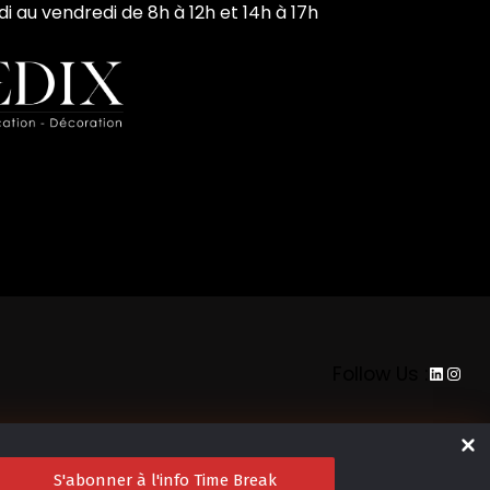
di au vendredi de 8h à 12h et 14h à 17h
LinkedI
Inst
Follow Us :