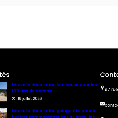
tés
Cont
Nouvelle décoration lumineuse pour les
87 rue
100 ans de Vollono
16 juillet 2026
conta
Nouvelle décoration guinguette pour le
bal des commerçants de La Londe-les-