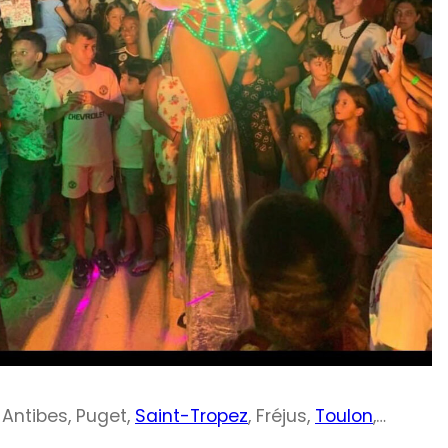
 Antibes, Puget,
Saint-Tropez
, Fréjus,
Toulon
,…