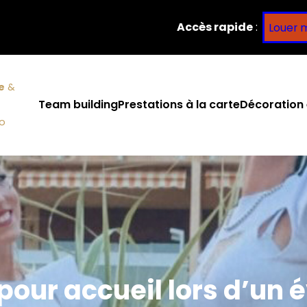
Accès rapide
:
Louer 
e
&
Team building
Prestations à la carte
Décoration 
co
 pour accueil lors d’u