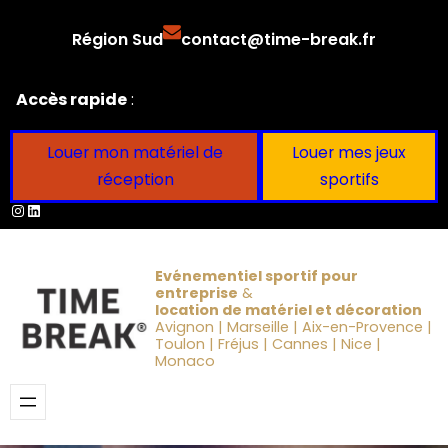
Aller
Région Sud
contact@time-break.fr
au
contenu
Accès rapide
:
Louer mon matériel de
Louer mes jeux
réception
sportifs
Instagram
LinkedIn
Evénementiel sportif pour
entreprise
&
location de matériel et décoration
Avignon | Marseille | Aix-en-Provence |
Toulon | Fréjus | Cannes | Nice |
Monaco
Obtenir un devis