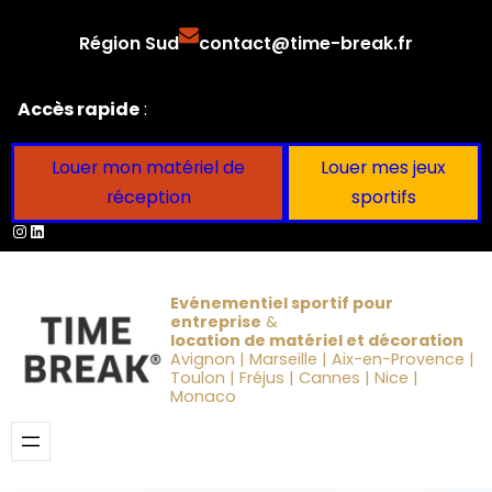
Aller
Région Sud
contact@time-break.fr
au
contenu
Accès rapide
:
Louer mon matériel de
Louer mes jeux
réception
sportifs
Instagram
LinkedIn
Evénementiel sportif pour
entreprise
&
location de matériel et décoration
Avignon | Marseille | Aix-en-Provence |
Toulon | Fréjus | Cannes | Nice |
Monaco
Obtenir un devis