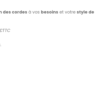
n des cordes
à vos
besoins
et votre
style de
5€TTC
.