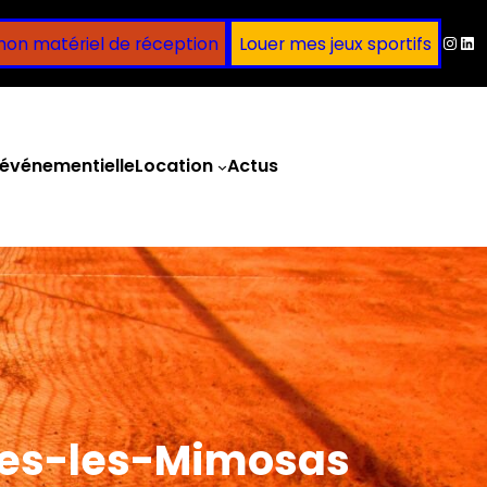
Inst
Lin
mon matériel de réception
Louer mes jeux sportifs
événementielle
Location
Actus
Obtenir un devis
rmes-les-Mimosas