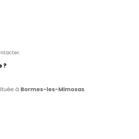
ontacter.
e ?
située à
Bormes-les-Mimosas
.