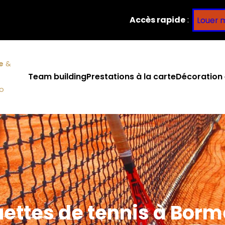
Accès rapide
:
Louer 
e
&
Team building
Prestations à la carte
Décoration 
co
ettes de tennis à Bo