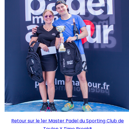
Retour sur le 1er Master Padel du Sporting Club de
Toulon X Time Break
®