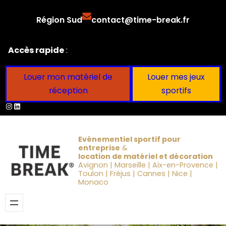
Aller
Région Sud
contact@time-break.fr
au
contenu
Accès rapide
:
Louer mon matériel de
Louer mes jeux
réception
sportifs
Instagram
LinkedIn
Evénementiel sportif pour
entreprise
&
location de matériel et décoration
Avignon | Marseille | Aix-en-Provence |
Toulon | Fréjus | Cannes | Nice |
Monaco
Obtenir un devis