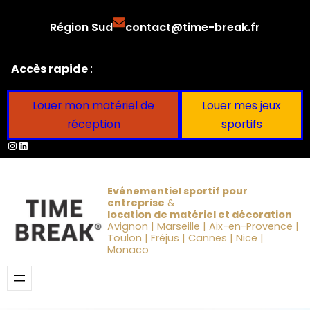
Aller
Région Sud
contact@time-break.fr
au
contenu
Accès rapide
:
Louer mon matériel de
Louer mes jeux
réception
sportifs
Instagram
LinkedIn
Evénementiel sportif pour
entreprise
&
location de matériel et décoration
Avignon | Marseille | Aix-en-Provence |
Toulon | Fréjus | Cannes | Nice |
Monaco
Obtenir un devis