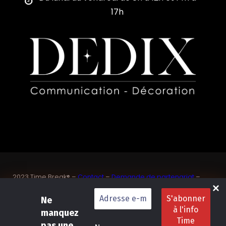
17h
2023 Time Break® –
Contact
–
Demande de partenariat
–
Sponsoriser un joueur de padel français
SASU Dedix Communication – 87 rue de Mireille – 83 150
Ne
Bandol – Var
manquez
Politique de confidentialité
–
Mentions légales
–
Conditions
pas une