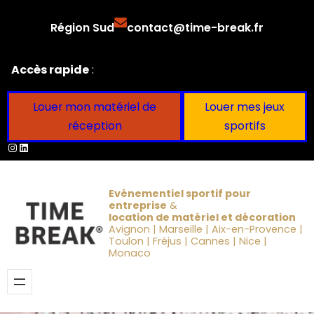
Aller
Région Sud
contact@time-break.fr
au
contenu
Accès rapide
:
Louer mon matériel de
Louer mes jeux
réception
sportifs
Instagram
LinkedIn
Evénementiel sportif pour
entreprise
&
location de matériel et décoration
Avignon | Marseille | Aix-en-Provence |
Toulon | Fréjus | Cannes | Nice |
Monaco
Obtenir un devis