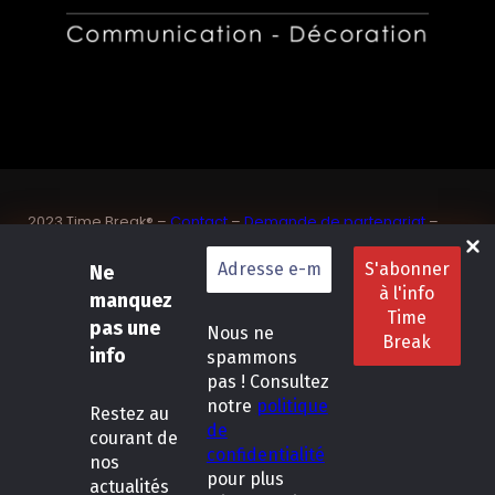
2023 Time Break® –
Contact
–
Demande de partenariat
–
Sponsoriser un joueur de padel français
Ne
SASU Dedix Communication – 87 rue de Mireille – 83 150
Bandol – Var
manquez
Politique de confidentialité
–
Mentions légales
–
Conditions
pas une
Nous ne
générales de location
info
spammons
pas ! Consultez
LinkedIn
Instagram
Follow Us :
notre
politique
Restez
au
de
courant de
confidentialité
nos
pour plus
actualités