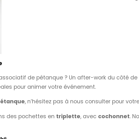
e
 associatif de pétanque ? Un after-work du côté de
éales pour animer votre événement.
pétanque
, n’hésitez pas à nous consulter pour votr
ns des pochettes en
triplette
, avec
cochonnet
. N