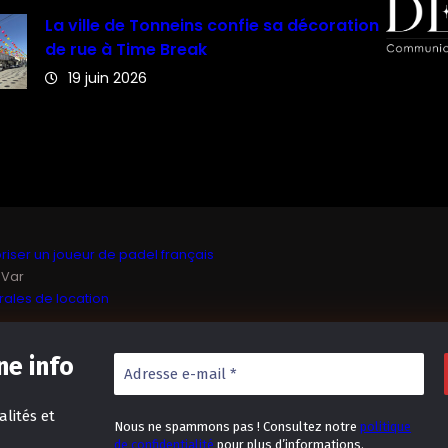
La ville de Tonneins confie sa décoration
de rue à Time Break
19 juin 2026
iser un joueur de padel français
 Var
ales de location
e info
lités et
Nous ne spammons pas ! Consultez notre
politique
de confidentialité
pour plus d’informations.