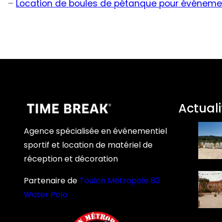
–
Location de boules de pétanque pour événeme
Actuali
Agence spécialisée en événementiel
sportif et location de matériel de
réception et décoration
Partenaire de
Toulon Métropole 83
Water Polo