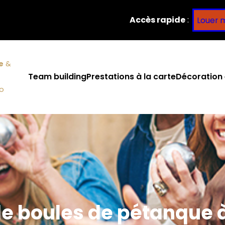
Accès rapide
:
Louer 
e
&
Team building
Prestations à la carte
Décoration 
co
de boules de pétanque à