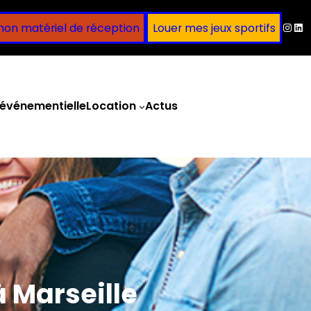
Inst
Lin
mon matériel de réception
Louer mes jeux sportifs
événementielle
Location
Actus
Obtenir un devis
 Marseille