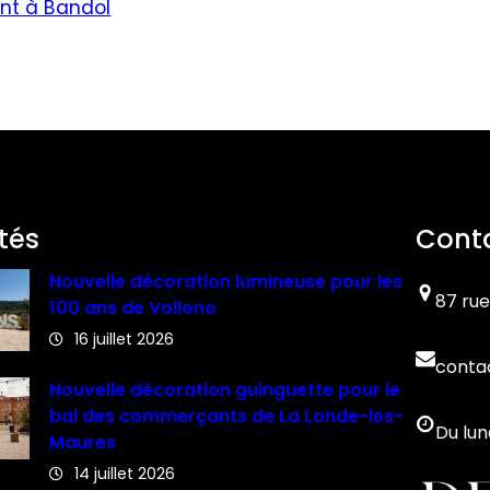
nt à Bandol
tés
Cont
Nouvelle décoration lumineuse pour les
87 rue
100 ans de Vollono
16 juillet 2026
conta
Nouvelle décoration guinguette pour le
bal des commerçants de La Londe-les-
Du lun
Maures
14 juillet 2026