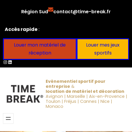
Aller
Région Sud
contact@time-break.fr
au
contenu
Accès rapide
:
Louer mon matériel de
Louer mes jeux
réception
sportifs
Instagram
LinkedIn
Evénementiel sportif pour
entreprise
&
location de matériel et décoration
Avignon | Marseille | Aix-en-Provence |
Toulon | Fréjus | Cannes | Nice |
Monaco
Obtenir un devis