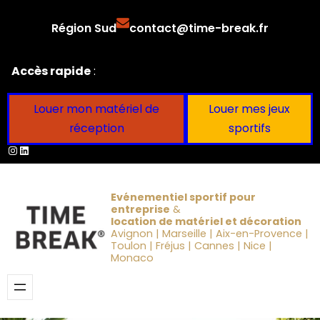
Aller
Région Sud
contact@time-break.fr
au
contenu
Accès rapide
:
Louer mon matériel de
Louer mes jeux
réception
sportifs
Instagram
LinkedIn
Evénementiel sportif pour
entreprise
&
location de matériel et décoration
Avignon | Marseille | Aix-en-Provence |
Toulon | Fréjus | Cannes | Nice |
Monaco
Obtenir un devis