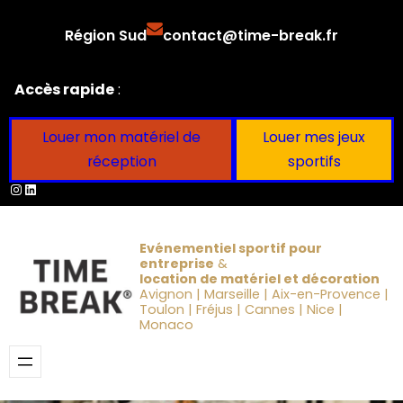
Aller
Région Sud
contact@time-break.fr
au
contenu
Accès rapide
:
Louer mon matériel de
Louer mes jeux
réception
sportifs
Instagram
LinkedIn
Evénementiel sportif pour
entreprise
&
location de matériel et décoration
Avignon | Marseille | Aix-en-Provence |
Toulon | Fréjus | Cannes | Nice |
Monaco
Obtenir un devis