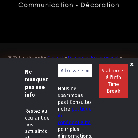
2023 Time Break® –
Contact
–
Demande de partenariat
–
Sponsoriser un joueur de padel français
SASU Dedix Communication – 87 rue de Mireille – 83 150
Ne
Bandol – Var
manquez
Politique de confidentialité
–
Mentions légales
–
Conditions
pas une
Nous ne
générales de location
info
spammons
pas ! Consultez
LinkedIn
Instagram
Follow Us :
notre
politique
Restez
au
de
courant de
confidentialité
nos
pour plus
actualités
d’informations.