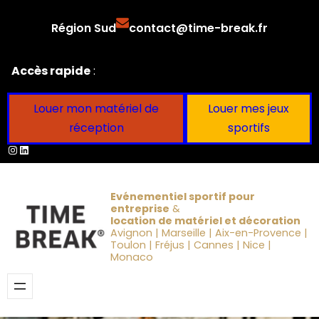
Aller
Région Sud
contact@time-break.fr
au
contenu
Accès rapide
:
Louer mon matériel de
Louer mes jeux
réception
sportifs
Instagram
LinkedIn
Evénementiel sportif pour
entreprise
&
location de matériel et décoration
Avignon | Marseille | Aix-en-Provence |
Toulon | Fréjus | Cannes | Nice |
Monaco
Obtenir un devis