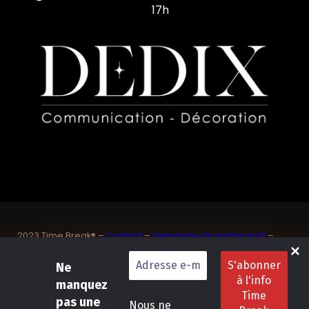
17h
2023 Time Break® –
Contact
–
Demande de partenariat
–
Sponsoriser un joueur de padel français
SASU Dedix Communication – 87 rue de Mireille – 83 150
Ne
Bandol – Var
manquez
Politique de confidentialité
–
Mentions légales
–
Conditions
pas une
Nous ne