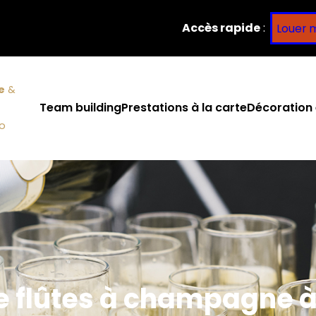
Accès rapide
:
Louer 
e
&
Team building
Prestations à la carte
Décoration 
co
e flûtes à champagne à