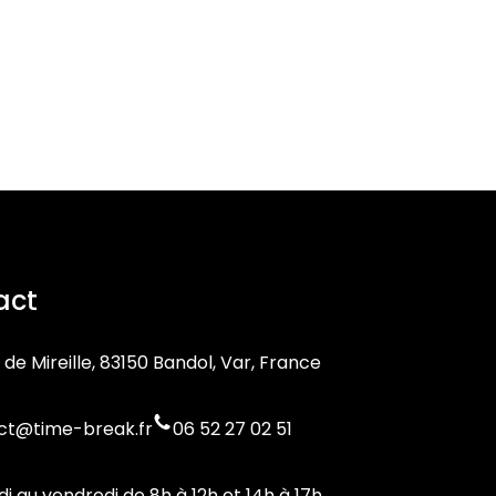
act
 de Mireille, 83150 Bandol, Var, France
ct@time-break.fr
06 52 27 02 51
di au vendredi de 8h à 12h et 14h à 17h