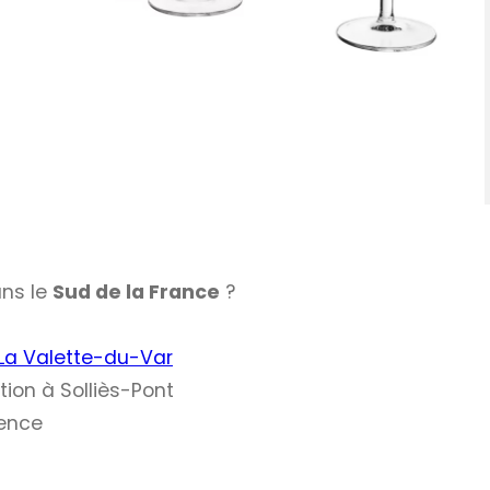
ans le
Sud de la France
?
 La Valette-du-Var
ion à Solliès-Pont
vence