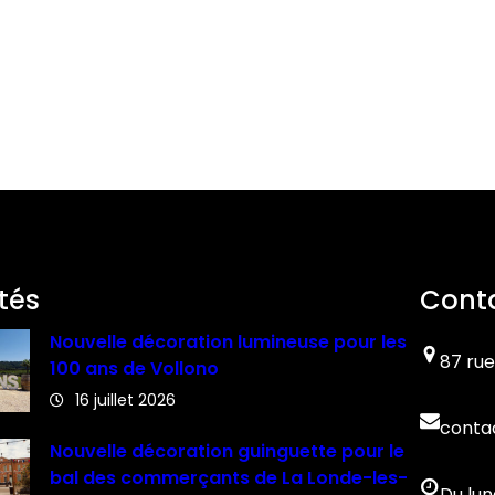
tés
Cont
Nouvelle décoration lumineuse pour les
87 rue
100 ans de Vollono
16 juillet 2026
conta
Nouvelle décoration guinguette pour le
bal des commerçants de La Londe-les-
Du lun