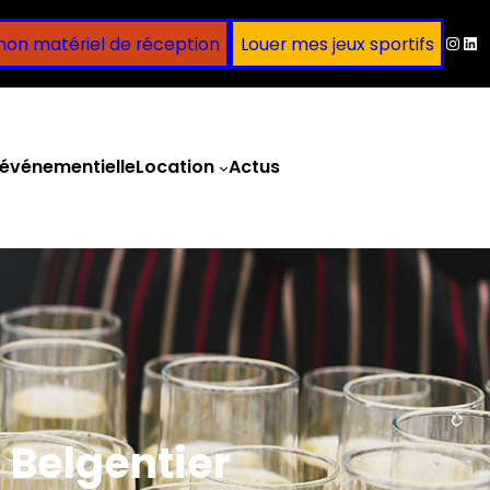
Inst
Lin
mon matériel de réception
Louer mes jeux sportifs
événementielle
Location
Actus
Obtenir un devis
 Belgentier