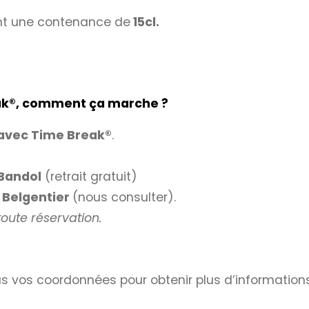
nt une contenance de
15cl.
ak
®
, comment ça marche ?
 avec
Time Break®
.
Bandol
(retrait gratuit)
à
Belgentier
(nous consulter).
ute réservation.
s vos coordonnées pour obtenir plus d’informations