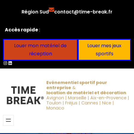
Aller
Région Sud
contact@time-break.fr
au
contenu
Accès rapide
:
Louer mon matériel de
Louer mes jeux
réception
sportifs
Instagram
LinkedIn
Evénementiel sportif pour
entreprise
&
location de matériel et décoration
Avignon | Marseille | Aix-en-Provence |
Toulon | Fréjus | Cannes | Nice |
Monaco
Obtenir un devis