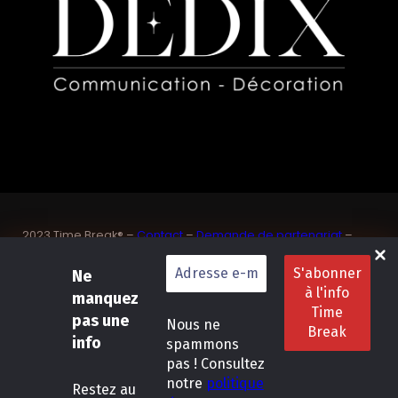
2023 Time Break® –
Contact
–
Demande de partenariat
–
Sponsoriser un joueur de padel français
Ne
SASU Dedix Communication – 87 rue de Mireille – 83 150
Bandol – Var
manquez
Politique de confidentialité
–
Mentions légales
–
Conditions
pas une
Nous ne
générales de location
info
spammons
pas ! Consultez
LinkedIn
Instagram
Follow Us :
notre
politique
Restez
au