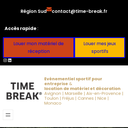
Aller
Région Sud
contact@time-break.fr
au
contenu
Accès rapide
:
Louer mon matériel de
Louer mes jeux
réception
sportifs
Instagram
LinkedIn
Evénementiel sportif pour
entreprise
&
location de matériel et décoration
Avignon | Marseille | Aix-en-Provence |
Toulon | Fréjus | Cannes | Nice |
Monaco
Obtenir un devis