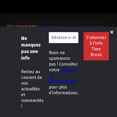
2023 Time Break® –
Contact
–
Demande de partenariat
–
Sponsoriser un joueur de padel français
SASU Dedix Communication – 87 rue de Mireille – 83 150
Ne
Bandol – Var
manquez
Politique de confidentialité
–
Mentions légales
–
Conditions
pas une
Nous ne
générales de location
info
spammons
pas ! Consultez
LinkedIn
Instagram
Follow Us :
notre
politique
Restez
au
de
courant de
confidentialité
nos
pour plus
actualités
d’informations.
et
nouveautés
!