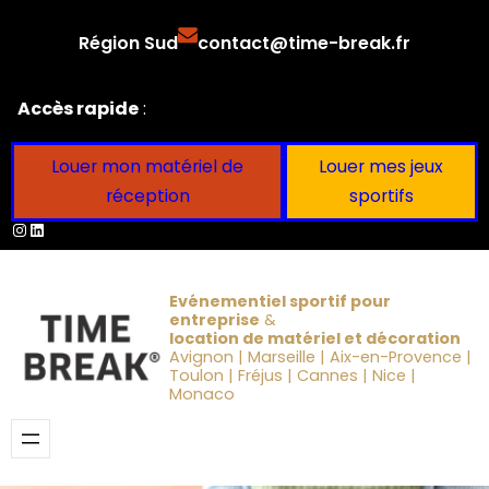
Aller
Région Sud
contact@time-break.fr
au
contenu
Accès rapide
:
Louer mon matériel de
Louer mes jeux
réception
sportifs
Instagram
LinkedIn
Evénementiel sportif pour
entreprise
&
location de matériel et décoration
Avignon | Marseille | Aix-en-Provence |
Toulon | Fréjus | Cannes | Nice |
Monaco
Obtenir un devis