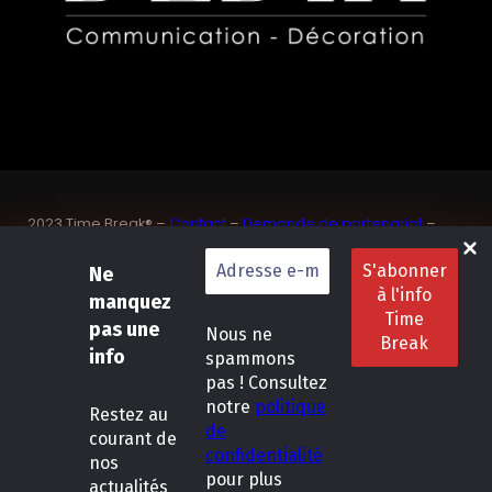
2023 Time Break® –
Contact
–
Demande de partenariat
–
Sponsoriser un joueur de padel français
SASU Dedix Communication – 87 rue de Mireille – 83 150
Ne
Bandol – Var
manquez
Politique de confidentialité
–
Mentions légales
–
Conditions
pas une
Nous ne
générales de location
info
spammons
pas ! Consultez
LinkedIn
Instagram
Follow Us :
notre
politique
Restez
au
de
courant de
confidentialité
nos
pour plus
actualités