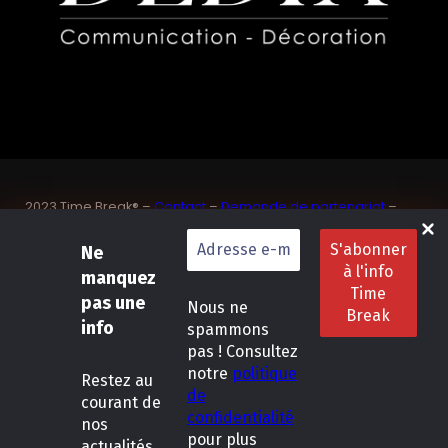
2023 Time Break® –
Contact
–
Demande de partenariat
–
Sponsoriser un joueur de padel français
SASU Dedix Communication – 87 rue de Mireille – 83 150
Ne
Bandol – Var
manquez
Politique de confidentialité
–
Mentions légales
–
Conditions
pas une
Nous ne
générales de location
info
spammons
pas ! Consultez
LinkedIn
Instagram
Follow Us :
notre
politique
Restez
au
de
courant de
confidentialité
nos
pour plus
actualités