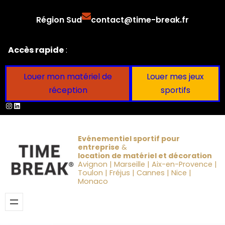
Aller
Région Sud
contact@time-break.fr
au
contenu
Accès rapide
:
Louer mon matériel de
Louer mes jeux
réception
sportifs
Instagram
LinkedIn
Evénementiel sportif pour
entreprise
&
location de matériel et décoration
Avignon | Marseille | Aix-en-Provence |
Toulon | Fréjus | Cannes | Nice |
Monaco
Obtenir un devis