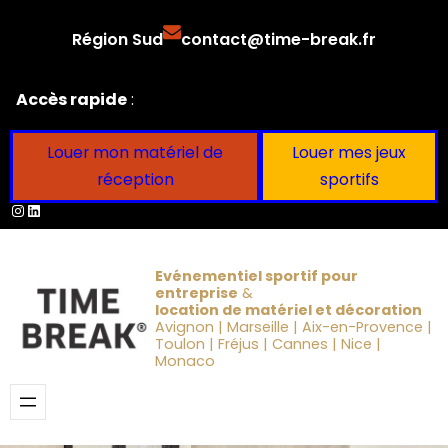
Aller
Région Sud
contact@time-break.fr
au
contenu
Accès rapide
:
Louer mon matériel de
Louer mes jeux
réception
sportifs
Instagram
LinkedIn
Evénementiel sportif pour
entreprise
&
location de matériel et décoration
Avignon | Marseille | Aix-en-Provence |
Toulon | Fréjus | Cannes | Nice |
Monaco
Obtenir un devis