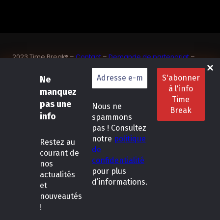
2023 Time Break® –
Contact
–
Demande de partenariat
–
Sponsoriser un joueur de padel français
SASU Dedix Communication – 87 rue de Mireille – 83 150
Ne
Bandol – Var
manquez
Politique de confidentialité
–
Mentions légales
–
Conditions
pas une
Nous ne
générales de location
info
spammons
pas ! Consultez
LinkedIn
Instagram
Follow Us :
notre
politique
Restez
au
de
courant de
confidentialité
nos
pour plus
actualités
d’informations.
et
nouveautés
!