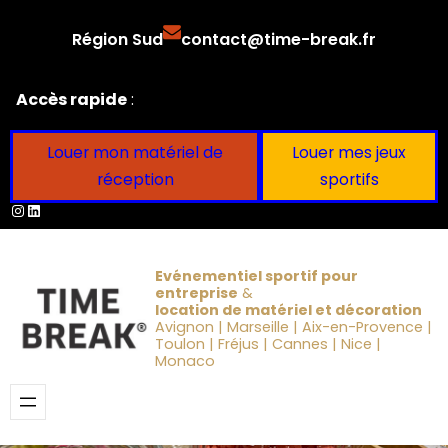
Aller
Région Sud
contact@time-break.fr
au
contenu
Accès rapide
:
Louer mon matériel de
Louer mes jeux
réception
sportifs
Instagram
LinkedIn
Evénementiel sportif pour
entreprise
&
location de matériel et décoration
Avignon | Marseille | Aix-en-Provence |
Toulon | Fréjus | Cannes | Nice |
Monaco
Obtenir un devis