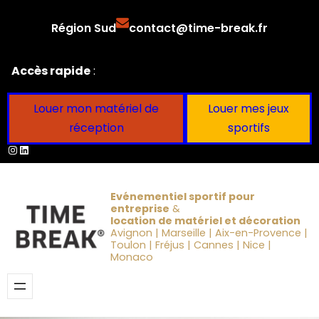
Aller
Région Sud
contact@time-break.fr
au
contenu
Accès rapide
:
Louer mon matériel de
Louer mes jeux
réception
sportifs
Instagram
LinkedIn
Evénementiel sportif pour
entreprise
&
location de matériel et décoration
Avignon | Marseille | Aix-en-Provence |
Toulon | Fréjus | Cannes | Nice |
Monaco
Obtenir un devis