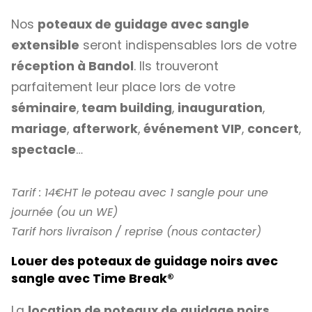
Nos
poteaux de guidage avec sangle
extensible
seront indispensables lors de votre
réception à Bandol
. Ils trouveront
parfaitement leur place lors de votre
séminaire
,
team building
,
inauguration
,
mariage
,
afterwork
,
événement VIP
,
concert
,
spectacle
…
Tarif : 14€HT le poteau avec 1 sangle pour une
journée (ou un WE)
Tarif hors livraison / reprise (nous contacter)
Louer des poteaux de guidage noirs avec
sangle avec Time Break
®
La
location de poteaux de guidage noirs