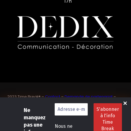
17h
2023 Time Break® –
Contact
–
Demande de partenariat
–
Sponsoriser un joueur de padel français
SASU Dedix Communication – 87 rue de Mireille – 83 150
Ne
Bandol – Var
manquez
Politique de confidentialité
–
Mentions légales
–
Conditions
pas une
Nous ne
générales de location