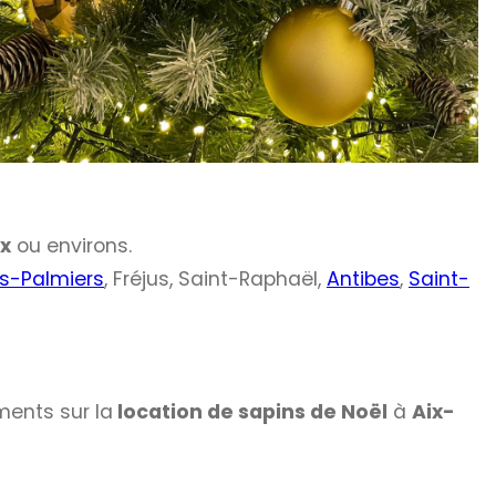
ix
ou environs.
s-Palmiers
, Fréjus, Saint-Raphaël,
Antibes
,
Saint-
ments sur la
location de sapins de Noël
à
Aix-