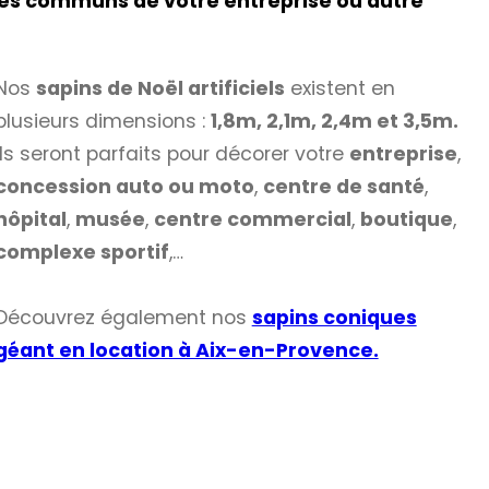
paces communs de votre entreprise ou autre
Nos
sapins de Noël artificiels
existent en
plusieurs dimensions :
1,8m, 2,1m, 2,4m et 3,5m.
Ils seront parfaits pour décorer votre
entreprise
,
concession auto ou moto
,
centre de santé
,
hôpital
,
musée
,
centre commercial
,
boutique
,
complexe sportif
,…
Découvrez également nos
sapins coniques
géant en location à Aix-en-Provence.