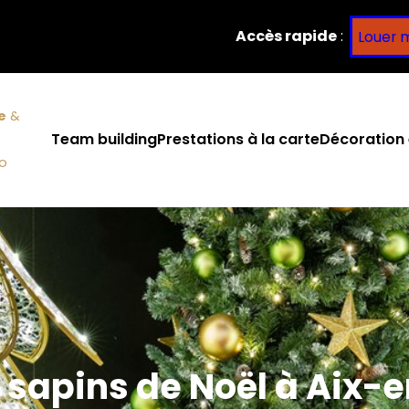
Accès rapide
:
Louer 
e
&
Team building
Prestations à la carte
Décoration 
co
 sapins de Noël à Aix