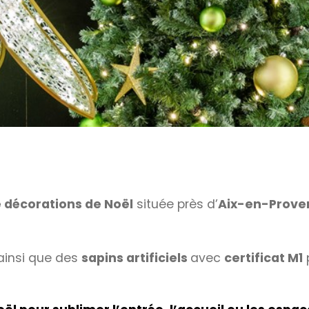
e décorations de Noël
située près d’
Aix-en-Prove
insi que des
sapins artificiels
avec
certificat M1
p