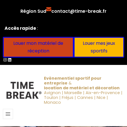
Aller
Région Sud
contact@time-break.fr
au
contenu
Accès rapide
:
Louer mon matériel de
Louer mes jeux
réception
sportifs
Instagram
LinkedIn
Evénementiel sportif pour
entreprise
&
location de matériel et décoration
Avignon | Marseille | Aix-en-Provence |
Toulon | Fréjus | Cannes | Nice |
Monaco
Obtenir un devis