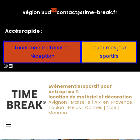
Aller
Région Sud
contact@time-break.fr
au
contenu
Accès rapide
:
Louer mon matériel de
Louer mes jeux
réception
sportifs
Instagram
LinkedIn
Evénementiel sportif pour
entreprise
&
location de matériel et décoration
Avignon | Marseille | Aix-en-Provence |
Toulon | Fréjus | Cannes | Nice |
Monaco
Obtenir un devis