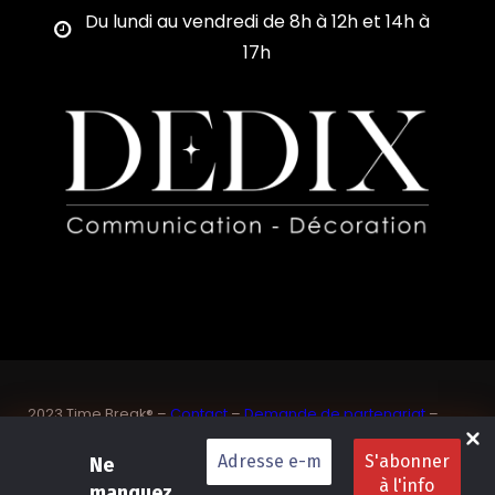
Du lundi au vendredi de 8h à 12h et 14h à
17h
2023 Time Break® –
Contact
–
Demande de partenariat
–
Sponsoriser un joueur de padel français
SASU Dedix Communication – 87 rue de Mireille – 83 150
Ne
Bandol – Var
manquez