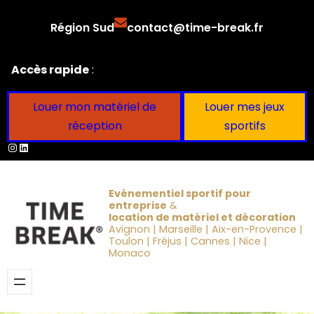
Aller
Région Sud
contact@time-break.fr
au
contenu
Accès rapide
:
Louer mon matériel de
Louer mes jeux
réception
sportifs
Instagram
LinkedIn
Evénementiel sportif pour
entreprise
&
location de matériel et décoration
Avignon | Marseille | Aix-en-Provence |
Toulon | Fréjus | Cannes | Nice |
Monaco
Obtenir un devis