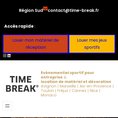
Aller
Région Sud
contact@time-break.fr
au
contenu
Accès rapide
:
Louer mon matériel de
Louer mes jeux
réception
sportifs
Instagram
LinkedIn
Evénementiel sportif pour
entreprise
&
location de matériel et décoration
Avignon | Marseille | Aix-en-Provence |
Toulon | Fréjus | Cannes | Nice |
Monaco
Obtenir un devis