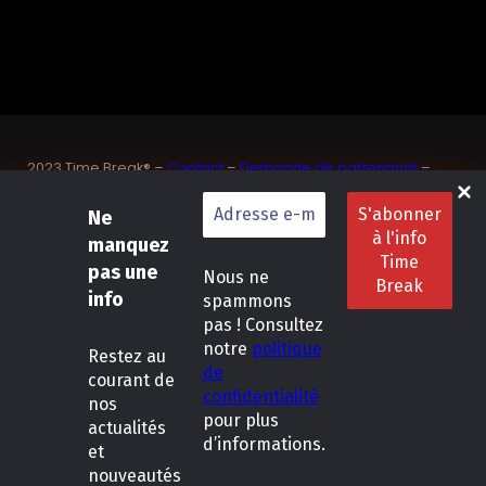
2023 Time Break® –
Contact
–
Demande de partenariat
–
Sponsoriser un joueur de padel français
SASU Dedix Communication – 87 rue de Mireille – 83 150
Ne
Bandol – Var
manquez
Politique de confidentialité
–
Mentions légales
–
Conditions
pas une
Nous ne
générales de location
info
spammons
pas ! Consultez
LinkedIn
Instagram
Follow Us :
notre
politique
Restez
au
de
courant de
confidentialité
nos
pour plus
actualités
d’informations.
et
nouveautés