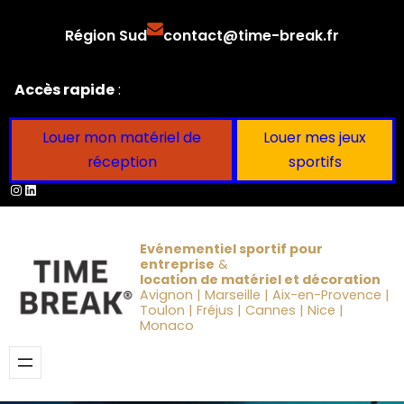
Aller
Région Sud
contact@time-break.fr
au
contenu
Accès rapide
:
Louer mon matériel de
Louer mes jeux
réception
sportifs
Instagram
LinkedIn
Evénementiel sportif pour
entreprise
&
location de matériel et décoration
Avignon | Marseille | Aix-en-Provence |
Toulon | Fréjus | Cannes | Nice |
Monaco
Obtenir un devis