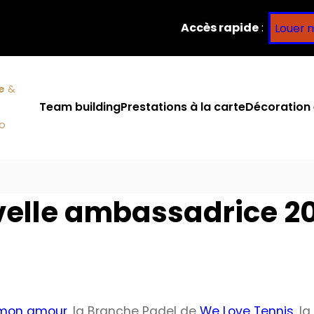
Accès rapide
:
Louer 
e
&
Team building
Prestations à la carte
Décoration 
co
elle ambassadrice 20
 mon amour
, la Branche Padel de
We Love Tennis
, l