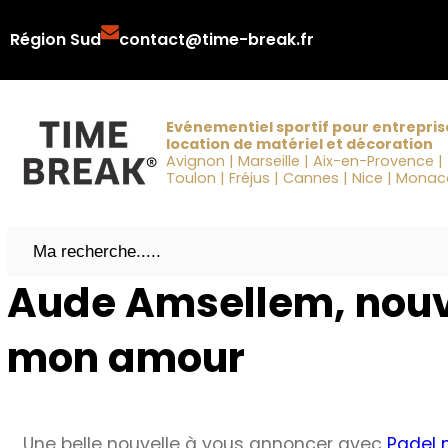
Aller
Région Sud
contact@time-break.fr
au
contenu
Evénementiel sportif pour entrepris
location de matériel et décoration
Avignon | Marseille | Aix-en-Provence |
Toulon | Fréjus | Cannes | Nice | Mona
Search
Aude Amsellem, nouv
mon amour
Une belle nouvelle à vous annoncer avec
Padel