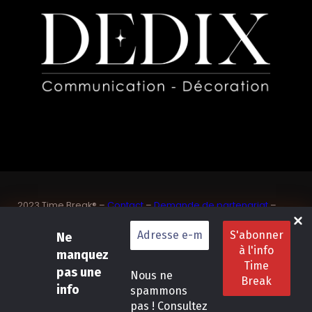
2023 Time Break® –
Contact
–
Demande de partenariat
–
Sponsoriser un joueur de padel français
SASU Dedix Communication – 87 rue de Mireille – 83 150
Ne
Bandol – Var
manquez
Politique de confidentialité
–
Mentions légales
–
Conditions
pas une
Nous ne
générales de location
info
spammons
pas ! Consultez