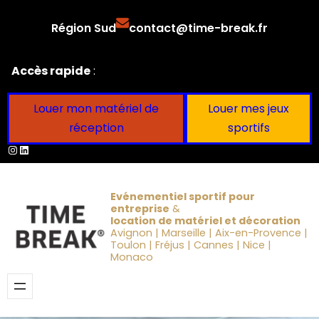
Aller
Région Sud
contact@time-break.fr
au
contenu
Accès rapide
:
Louer mon matériel de
Louer mes jeux
réception
sportifs
Instagram
LinkedIn
Evénementiel sportif pour
entreprise
&
location de matériel et décoration
Avignon | Marseille | Aix-en-Provence |
Toulon | Fréjus | Cannes | Nice |
Monaco
Obtenir un devis