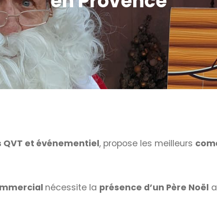
en Provence
 QVT et événementiel
, propose les meilleurs
comé
ommercial
nécessite la
présence d’un Père Noël
a