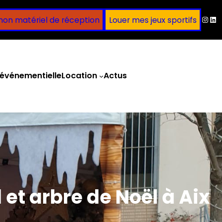
Inst
Lin
mon matériel de réception
Louer mes jeux sportifs
événementielle
Location
Actus
Obtenir un devis
et arbre de Noël à Aix