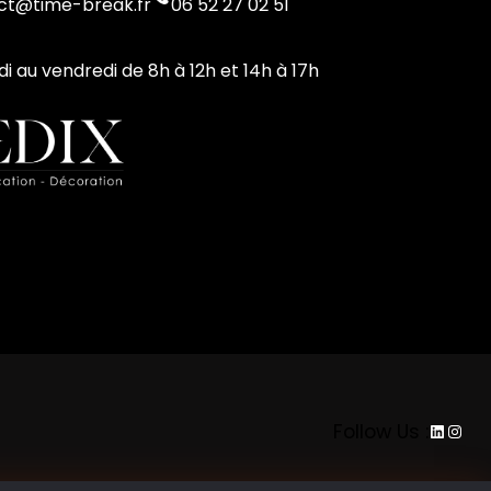
ct@time-break.fr
06 52 27 02 51
di au vendredi de 8h à 12h et 14h à 17h
LinkedI
Inst
Follow Us :