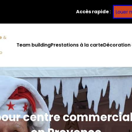
Accès rapide
:
Louer 
e
&
Team building
Prestations à la carte
Décoration 
co
pour centre commercial 