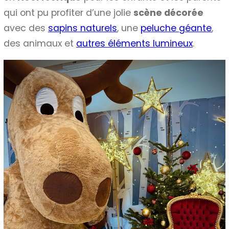
qui ont pu profiter d’une jolie
scène décorée
avec des
sapins naturels
, une
peluche géante
,
des animaux et
autres éléments lumineux
.