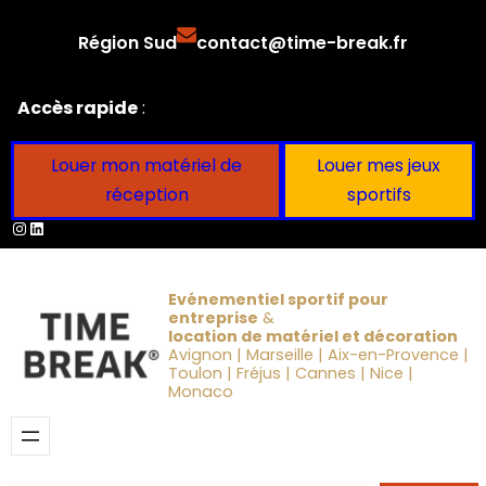
Aller
Région Sud
contact@time-break.fr
au
contenu
Accès rapide
:
Louer mon matériel de
Louer mes jeux
réception
sportifs
Instagram
LinkedIn
Evénementiel sportif pour
entreprise
&
location de matériel et décoration
Avignon | Marseille | Aix-en-Provence |
Toulon | Fréjus | Cannes | Nice |
Monaco
Obtenir un devis