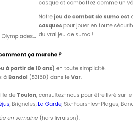
casque et combattez comme un vé
Notre
jeu de combat de sumo est
casques
pour jouer en toute sécurit
du vrai jeu de sumo !
g, Olympiades…
 comment ça marche ?
u à partir de 10 ans)
en toute simplicité.
és à
Bandol
(83150) dans le
Var
.
ille de
Toulon
, consultez-nous pour être livré sur 
éjus
, Brignoles,
La Garde
, Six-Fours-les-Plages, Band
née en semaine
(hors livraison).