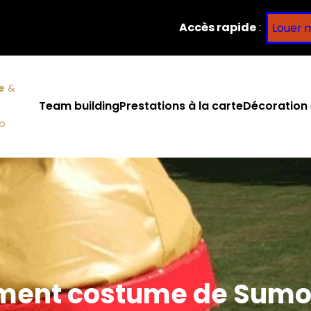
Accès rapide
:
Louer 
e
&
Team building
Prestations à la carte
Décoration 
co
ment costume de Sumo 