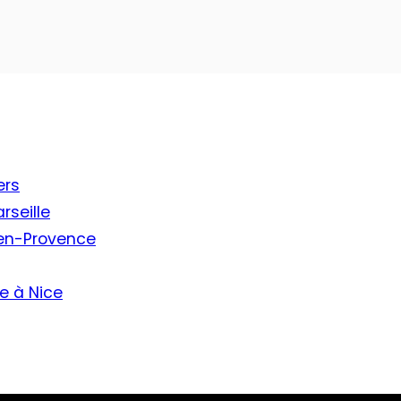
ers
rseille
-en-Provence
e à Nice