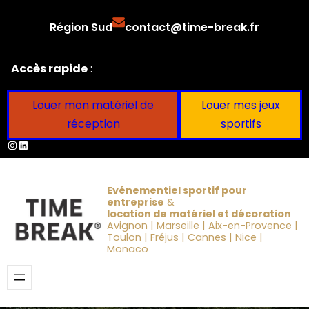
Aller
Région Sud
contact@time-break.fr
au
contenu
Accès rapide
:
Louer mon matériel de
Louer mes jeux
réception
sportifs
Instagram
LinkedIn
Evénementiel sportif pour
entreprise
&
location de matériel et décoration
Avignon | Marseille | Aix-en-Provence |
Toulon | Fréjus | Cannes | Nice |
Monaco
Obtenir un devis