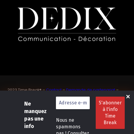
2023 Time Break® –
Contact
–
Demande de partenariat
–
Sponsoriser un joueur de padel français
SASU Dedix Communication – 87 rue de Mireille – 83 150
Ne
Bandol – Var
manquez
Politique de confidentialité
–
Mentions légales
–
Conditions
pas une
Nous ne
générales de location
info
spammons
pas ! Consultez