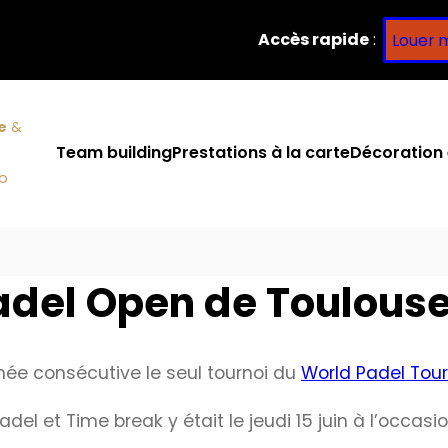
Accès rapide
:
Louer 
e
&
Team building
Prestations à la carte
Décoration 
co
adel Open de Toulous
nnée consécutive le seul tournoi du
World Padel Tou
adel et Time break y était le jeudi 15 juin à l’occas