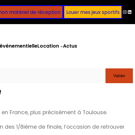
Inst
Lin
mon matériel de réception
Louer mes jeux sportifs
événementielle
Location
Actus
Obtenir un devis
Valider
e
r
en France, plus précisément à Toulouse.
ion des 1/8ième de finale, l’occasion de retrouver