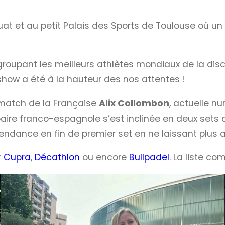
at et au petit Palais des Sports de Toulouse où un v
groupant les meilleurs athlètes mondiaux de la disci
show a été à la hauteur des nos attentes !
 match de la Française
Alix Collombon
, actuelle nu
aire franco-espagnole s’est inclinée en deux sets a
 tendance en fin de premier set en ne laissant plus a
r
Cupra
,
Décathlon
ou encore
Bullpadel
. La liste co