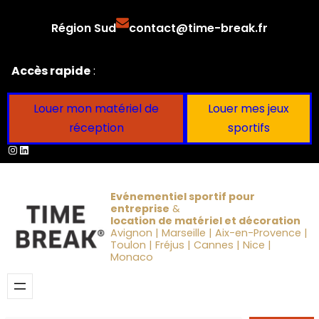
Aller
Région Sud
contact@time-break.fr
au
contenu
Accès rapide
:
Louer mon matériel de
Louer mes jeux
réception
sportifs
Instagram
LinkedIn
Evénementiel sportif pour
entreprise
&
location de matériel et décoration
Avignon | Marseille | Aix-en-Provence |
Toulon | Fréjus | Cannes | Nice |
Monaco
Obtenir un devis