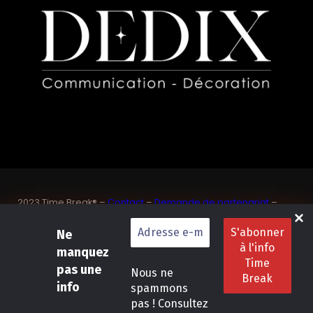
2023 Time Break® –
Contact
–
Demande de partenariat
–
Sponsoriser un joueur de padel français
SASU Dedix Communication – 87 rue de Mireille – 83 150
Ne
Bandol – Var
manquez
Politique de confidentialité
–
Mentions légales
–
Conditions
pas une
Nous ne
générales de location
info
spammons
pas ! Consultez