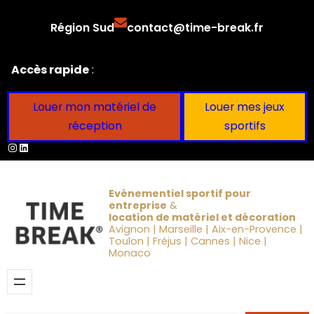
Aller
Région Sud
contact@time-break.fr
au
contenu
Accès rapide
:
Louer mon matériel de
Louer mes jeux
réception
sportifs
Instagram
LinkedIn
Evénementiel sportif pour
entreprise
&
location de matériel et décoration
Avignon | Marseille | Aix-en-Provence |
Toulon | Fréjus | Cannes | Nice |
Monaco
Obtenir un devis