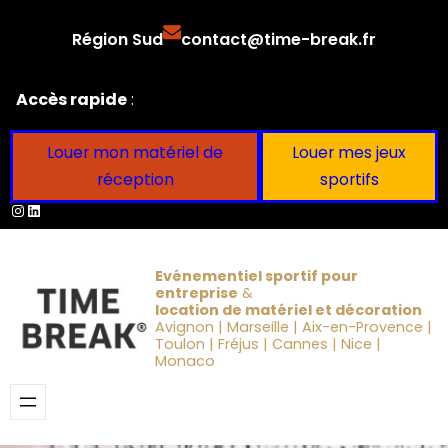
Aller
Région Sud
contact@time-break.fr
au
contenu
Accès rapide
:
Louer mon matériel de
Louer mes jeux
réception
sportifs
Instagram
LinkedIn
Evénementiel sportif pour
entreprise
&
location de matériel et décoration
Avignon | Marseille | Aix-en-Provence |
Toulon | Fréjus | Cannes | Nice |
Monaco
Obtenir un devis