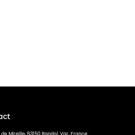
act
 de Mireille, 83150 Bandol, Var, France