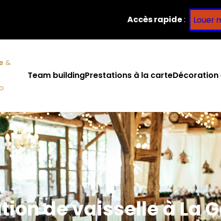
Accès rapide
:
Louer 
e
&
Team building
Prestations à la carte
Décoration 
co
tion de vaisselle à La 