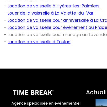
–
Location de vaisselle à Hyères-les-Palmiers
–
Louer de la vaisselle à La Valette-du-Var
–
Location de vaisselle pour anniversaire à La Cr
–
Location de vaisselle pour événement au Prade
– Location de vaisselle pour mariage au Lavand
–
Location de vaisselle à Toulon
Actuali
Agence spécialisée en événementiel