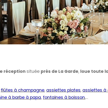
de réception
située
près de La Garde
,
loue toute l
,
flûtes à champagne
,
assiettes plates
,
assiettes à
ine à barbe à papa
,
fontaines à boisson
,…