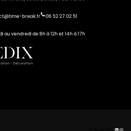
ct@time-break.fr
06 52 27 02 51
di au vendredi de 8h à 12h et 14h à 17h
LinkedI
Inst
Follow Us :