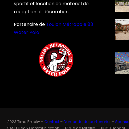
sportif et location de matériel de
réception et décoration
Partenaire de
Toulon Métropole 83
Water Polo
2023 Time Break® –
Contact
–
Demande de partenariat
–
Sponsor
SASU Dedix Communication – 87 rue de Mireille – 83 150 Bandol –