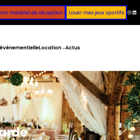
Inst
Lin
mon matériel de réception
Louer mes jeux sportifs
événementielle
Location
Actus
Obtenir un devis
Garde