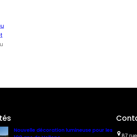
au
t
ou
tés
Cont
Nouvelle décoration lumineuse pour les
87 rue