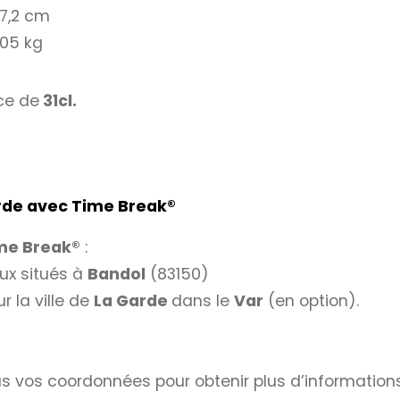
7,2 cm
205 kg
ce de
31cl.
arde avec Time Break
®
me Break®
:
ux situés à
Bandol
(83150)
ur la ville de
La Garde
dans le
Var
(en option).
s vos coordonnées pour obtenir plus d’informations