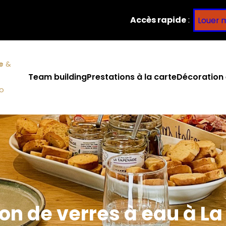
Accès rapide
:
Louer 
e
&
Team building
Prestations à la carte
Décoration 
co
on de verres à eau à L