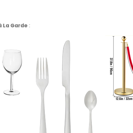
à La Garde
: