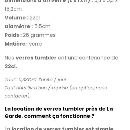
Dimensions d’un verre
(L x l x h)
:
5,3 x 5,3 x
15,2cm
Volume :
22cl
Diamètre :
5,5cm
Poids :
26 grammes
Matière :
verre
Nos
verres tumbler
ont une contenance de
22cl.
Tarif : 0,33€HT l’unité / jour
Tarif hors livraison / reprise (en option, nous
contacter)
La location de verres tumbler près de La
Garde, comment ça fonctionne ?
La
location de verres tumbler est simple