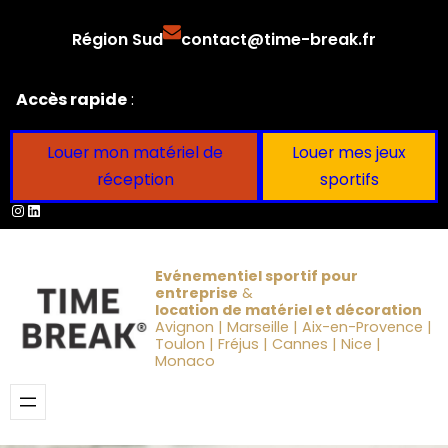
Aller
Région Sud
contact@time-break.fr
au
contenu
Accès rapide
:
Louer mon matériel de
Louer mes jeux
réception
sportifs
Instagram
LinkedIn
Evénementiel sportif pour
entreprise
&
location de matériel et décoration
Avignon | Marseille | Aix-en-Provence |
Toulon | Fréjus | Cannes | Nice |
Monaco
Obtenir un devis