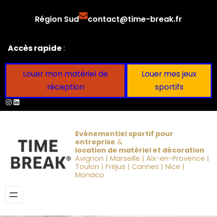
Aller
Région Sud
contact@time-break.fr
au
contenu
Accès rapide
:
Louer mon matériel de
Louer mes jeux
réception
sportifs
Instagram
LinkedIn
Evénementiel sportif pour
entreprise
&
location de matériel et décoration
Avignon | Marseille | Aix-en-Provence |
Toulon | Fréjus | Cannes | Nice |
Monaco
Obtenir un devis