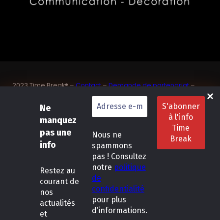
2023 Time Break® –
Contact
–
Demande de partenariat
–
Sponsoriser un joueur de padel français
SASU Dedix Communication – 87 rue de Mireille – 83 150
Ne
Bandol – Var
manquez
Politique de confidentialité
–
Mentions légales
–
Conditions
pas une
Nous ne
générales de location
info
spammons
pas ! Consultez
LinkedIn
Instagram
Follow Us :
notre
politique
Restez
au
de
courant de
confidentialité
nos
pour plus
actualités
d’informations.
et