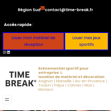
Aller
Région Sud
contact@time-break.fr
au
contenu
Accès rapide
:
Louer mon matériel de
Louer mes jeux
réception
sportifs
Instagram
LinkedIn
Evénementiel sportif pour
entreprise
&
location de matériel et décoration
Avignon | Marseille | Aix-en-Provence |
Toulon | Fréjus | Cannes | Nice |
Monaco
Obtenir un devis