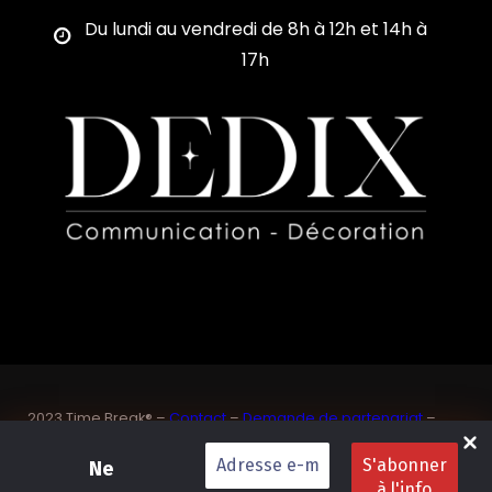
Du lundi au vendredi de 8h à 12h et 14h à
17h
2023 Time Break® –
Contact
–
Demande de partenariat
–
Sponsoriser un joueur de padel français
SASU Dedix Communication – 87 rue de Mireille – 83 150
Ne
Bandol – Var