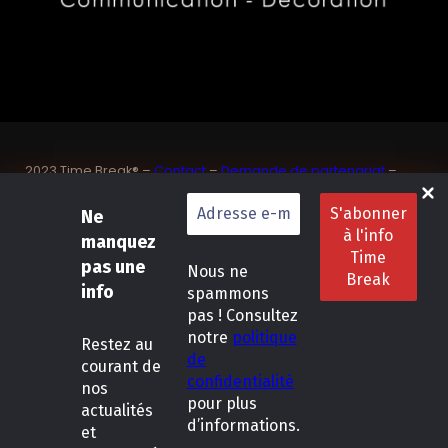
2023 Time Break® –
Contact
–
Demande de partenariat
–
Sponsoriser un joueur de padel français
SASU Dedix Communication – 87 rue de Mireille – 83 150
Ne
Bandol – Var
manquez
Politique de confidentialité
–
Mentions légales
–
Conditions
pas une
Nous ne
générales de location
info
spammons
pas ! Consultez
LinkedIn
Instagram
Follow Us :
notre
politique
Restez
au
de
courant de
confidentialité
nos
pour plus
actualités
d’informations.
et