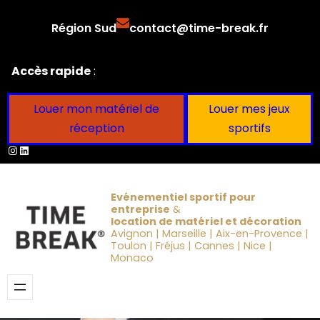
Aller
Région Sud
contact@time-break.fr
au
contenu
Accès rapide
:
Louer mon matériel de
Louer mes jeux
réception
sportifs
Instagram
LinkedIn
Evénementiel sportif pour
entreprise
&
location de matériel et décoration
Avignon | Marseille | Aix-en-Provence |
Toulon | Fréjus | Cannes | Nice |
Monaco
Obtenir un devis