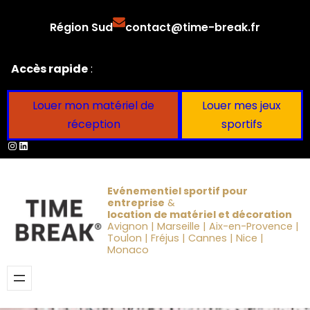
Aller
Région Sud
contact@time-break.fr
au
contenu
Accès rapide
:
Louer mon matériel de
Louer mes jeux
réception
sportifs
Instagram
LinkedIn
Evénementiel sportif pour
entreprise
&
location de matériel et décoration
Avignon | Marseille | Aix-en-Provence |
Toulon | Fréjus | Cannes | Nice |
Monaco
Obtenir un devis