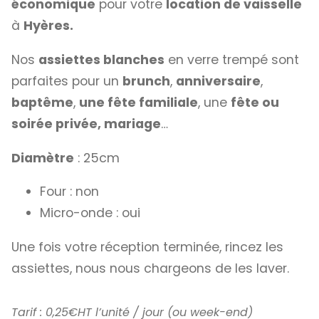
économique
pour votre
location de vaisselle
à
Hyères.
Nos
assiettes blanches
en verre trempé sont
parfaites pour un
brunch
,
anniversaire
,
baptême
,
une fête familiale
, une
fête ou
soirée privée, mariage
…
Diamètre
: 25cm
Four : non
Micro-onde : oui
Une fois votre réception terminée, rincez les
assiettes, nous nous chargeons de les laver.
Tarif : 0,25€HT l’unité / jour (ou week-end)