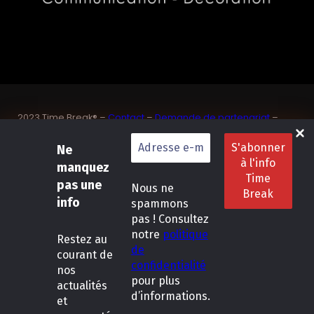
2023 Time Break® –
Contact
–
Demande de partenariat
–
Sponsoriser un joueur de padel français
Ne
SASU Dedix Communication – 87 rue de Mireille – 83 150
Bandol – Var
manquez
Politique de confidentialité
–
Mentions légales
–
Conditions
pas une
Nous ne
générales de location
info
spammons
pas ! Consultez
LinkedIn
Instagram
Follow Us :
notre
politique
Restez
au
de
courant de
confidentialité
nos
pour plus
actualités
d’informations.
et