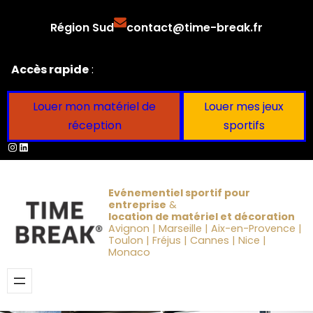
Aller
Région Sud
contact@time-break.fr
au
contenu
Accès rapide
:
Louer mon matériel de
Louer mes jeux
réception
sportifs
Instagram
LinkedIn
Evénementiel sportif pour
entreprise
&
location de matériel et décoration
Avignon | Marseille | Aix-en-Provence |
Toulon | Fréjus | Cannes | Nice |
Monaco
Obtenir un devis